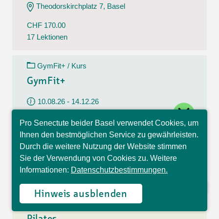
Theodorskirchplatz 7, Basel
CHF 170.00
17 Lektionen
GymFit+ / Kurs
GymFit+
10.08.26 - 14.12.26
close
Montag
Pro Senectute beider Basel verwendet Cookies, um
09:30 - 10:30 Uhr
Hallo, ich bin Sophia und
Ihnen den bestmöglichen Service zu gewährleisten.
beantworte gerne Ihre
Belchenstrasse 15, Basel
Durch die weitere Nutzung der Website stimmen
Fragen.
Sie der Verwendung von Cookies zu. Weitere
CHF 170.00
Informationen:
Datenschutzbestimmungen.
17 Lektionen
Hinweis ausblenden
Pilates / Kurs