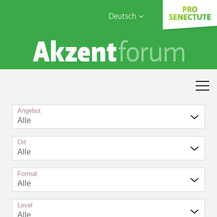
Deutsch
English
Sophia Care
Français
Türk
Italiano
Angebot
Alle
Ort
Alle
Format
Alle
Level
Alle