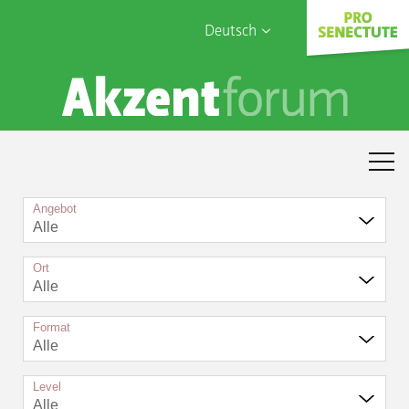
Deutsch
English
Sophia Care
Français
Türk
Italiano
Angebot
Alle
Ort
Alle
Format
Alle
Level
Alle