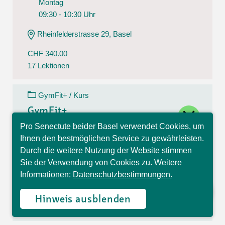
Montag
09:30 - 10:30 Uhr
Rheinfelderstrasse 29, Basel
CHF 340.00
17 Lektionen
GymFit+ / Kurs
close
GymFit+
Pro Senectute beider Basel verwendet Cookies, um
10.08.26 - 14.12.26
Hallo, ich bin Sophia und
Ihnen den bestmöglichen Service zu gewährleisten.
Montag
beantworte gerne Ihre
Durch die weitere Nutzung der Website stimmen
Fragen.
09:30 - 10:30 Uhr
Sie der Verwendung von Cookies zu. Weitere
Informationen:
Datenschutzbestimmungen.
Theodorskirchplatz 7, Basel
CHF 170.00
Hinweis ausblenden
17 Lektionen