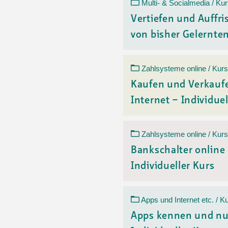
Ortsvertretungen Laufental
Hitze-Hotline
Sprachen
Multi- & Socialmedia / Ku
Infobus «mobil bi dir»
Weitere 
Vertiefen und Auffr
Altersstrategien und Leitbilder
Digital Café
von bisher Gelerntem
NFT-Kollektion
AGB
Beratung und Begegnung
Privatstunden und Support
Digitale Kompetenz für Ältere
QR-Einzahlungsschein
Zahlsysteme online / Kurs
Anleitung für Online Unterricht
Kaufen und Verkauf
Internet – Individuel
Zahlsysteme online / Kurs
Bankschalter online
Individueller Kurs
Apps und Internet etc. / K
Apps kennen und nu