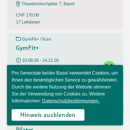
Theodorskirchplatz 7, Basel
CHF 170.00
17 Lektionen
GymFit+ / Kurs
GymFit+
10.08.26 - 14.12.26
close
Montag
Pro Senectute beider Basel verwendet Cookies, um
09:30 - 10:30 Uhr
Hallo, ich bin Sophia und
Ihnen den bestmöglichen Service zu gewährleisten.
beantworte gerne Ihre
Belchenstrasse 15, Basel
Durch die weitere Nutzung der Website stimmen
Fragen.
Sie der Verwendung von Cookies zu. Weitere
CHF 170.00
Informationen:
Datenschutzbestimmungen.
17 Lektionen
Hinweis ausblenden
Pilates / Kurs