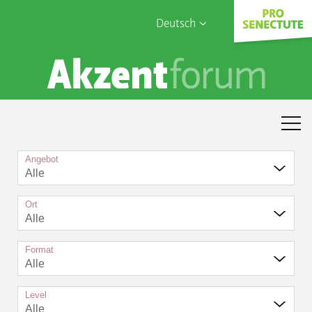
Deutsch
English
Sophia Care
Français
Türk
Italiano
Angebot
Alle
Ort
Alle
Format
Alle
Level
Alle