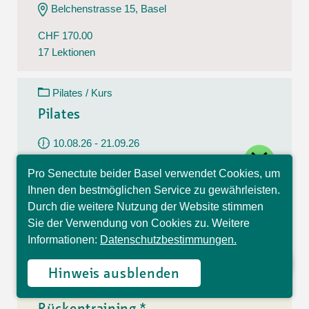
Belchenstrasse 15, Basel
CHF 170.00
17 Lektionen
Pilates / Kurs
Pilates
10.08.26 - 21.09.26
close
Montag
Pro Senectute beider Basel verwendet Cookies, um
09:30 - 10:30 Uhr
Hallo, ich bin Sophia und
Ihnen den bestmöglichen Service zu gewährleisten.
beantworte gerne Ihre
Im Westfeld 6, Basel
Durch die weitere Nutzung der Website stimmen
Fragen.
Sie der Verwendung von Cookies zu. Weitere
CHF 140.00
Informationen:
Datenschutzbestimmungen.
7 Lektionen
Hinweis ausblenden
Rückentraining / Kurs