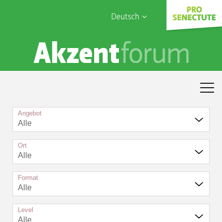
Deutsch
English
Sophia Care
Français
Türk
Italiano
Angebot
Alle
Ort
Alle
Format
Alle
Level
Alle