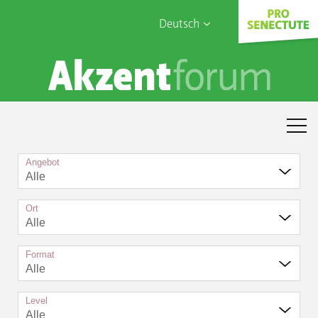
Deutsch
English
Sophia Care
Français
Türk
Italiano
Angebot
Alle
Ort
Alle
Format
Alle
Level
Alle