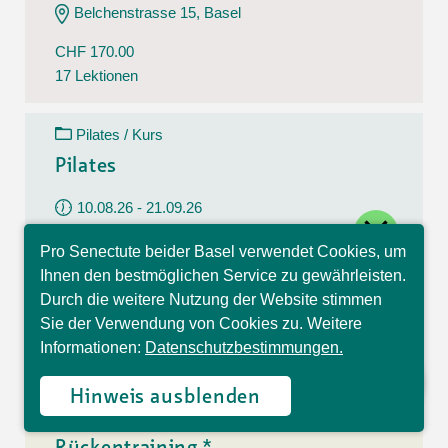
Belchenstrasse 15, Basel
CHF 170.00
17 Lektionen
Pilates / Kurs
Pilates
10.08.26 - 21.09.26
close
Montag
Pro Senectute beider Basel verwendet Cookies, um
09:30 - 10:30 Uhr
Hallo, ich bin Sophia und
Ihnen den bestmöglichen Service zu gewährleisten.
beantworte gerne Ihre
Im Westfeld 6, Basel
Durch die weitere Nutzung der Website stimmen
Fragen.
Sie der Verwendung von Cookies zu. Weitere
CHF 140.00
Informationen:
Datenschutzbestimmungen.
7 Lektionen
Hinweis ausblenden
Rückentraining / Kurs