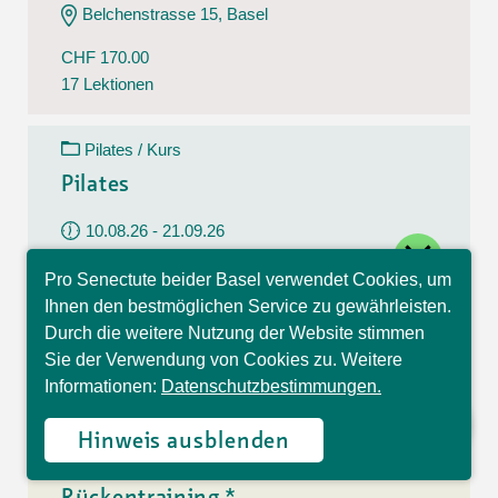
Belchenstrasse 15, Basel
CHF 170.00
17 Lektionen
Pilates / Kurs
Pilates
10.08.26 - 21.09.26
close
Montag
Pro Senectute beider Basel verwendet Cookies, um
09:30 - 10:30 Uhr
Hallo, ich bin Sophia und
Ihnen den bestmöglichen Service zu gewährleisten.
beantworte gerne Ihre
Im Westfeld 6, Basel
Durch die weitere Nutzung der Website stimmen
Fragen.
Sie der Verwendung von Cookies zu. Weitere
CHF 140.00
Informationen:
Datenschutzbestimmungen.
7 Lektionen
Hinweis ausblenden
Rückentraining / Kurs