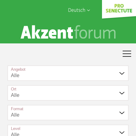
Deutsch
English
Sophia Care
Français
Türk
Italiano
Angebot
Alle
Ort
Alle
Format
Alle
Level
Alle