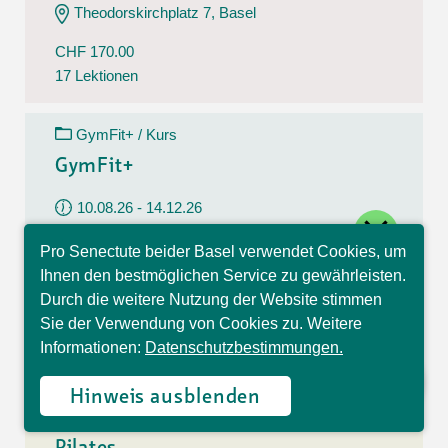
Theodorskirchplatz 7, Basel
CHF 170.00
17 Lektionen
GymFit+ / Kurs
GymFit+
10.08.26 - 14.12.26
close
Montag
Pro Senectute beider Basel verwendet Cookies, um
09:30 - 10:30 Uhr
Hallo, ich bin Sophia und
Ihnen den bestmöglichen Service zu gewährleisten.
beantworte gerne Ihre
Belchenstrasse 15, Basel
Durch die weitere Nutzung der Website stimmen
Fragen.
Sie der Verwendung von Cookies zu. Weitere
CHF 170.00
Informationen:
Datenschutzbestimmungen.
17 Lektionen
Hinweis ausblenden
Pilates / Kurs