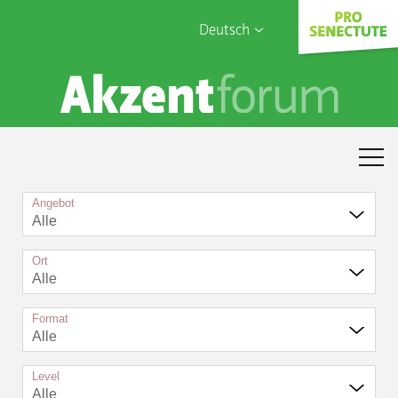
Deutsch
English
Sophia Care
Français
Türk
Italiano
Angebot
Alle
Ort
Alle
Format
Alle
Level
Alle