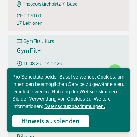
Theodorskirchplatz 7, Basel
CHF 170.00
17 Lektionen
GymFit+ / Kurs
GymFit+
10.08.26 - 14.12.26
close
Montag
Pro Senectute beider Basel verwendet Cookies, um
09:30 - 10:30 Uhr
Hallo, ich bin Sophia und
Ihnen den bestmöglichen Service zu gewährleisten.
beantworte gerne Ihre
Belchenstrasse 15, Basel
Durch die weitere Nutzung der Website stimmen
Fragen.
Sie der Verwendung von Cookies zu. Weitere
CHF 170.00
Informationen:
Datenschutzbestimmungen.
17 Lektionen
Hinweis ausblenden
Pilates / Kurs