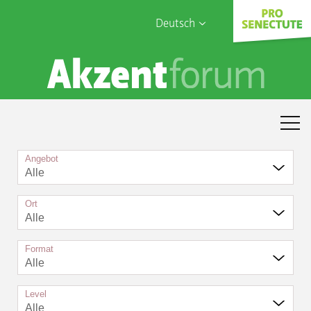
Deutsch
English
Sophia Care
Français
Türk
Italiano
Angebot
Alle
Ort
Alle
Format
Alle
Level
Alle