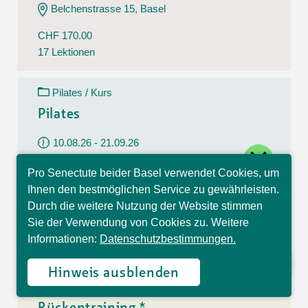
Belchenstrasse 15, Basel
CHF 170.00
17 Lektionen
Pilates / Kurs
Pilates
10.08.26 - 21.09.26
close
Montag
Pro Senectute beider Basel verwendet Cookies, um
09:30 - 10:30 Uhr
Hallo, ich bin Sophia und
Ihnen den bestmöglichen Service zu gewährleisten.
beantworte gerne Ihre
Im Westfeld 6, Basel
Durch die weitere Nutzung der Website stimmen
Fragen.
Sie der Verwendung von Cookies zu. Weitere
CHF 140.00
Informationen:
Datenschutzbestimmungen.
7 Lektionen
Hinweis ausblenden
Rückentraining / Kurs