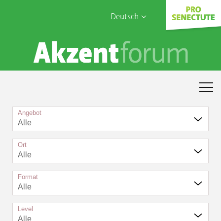
Deutsch
English
Sophia Care
Français
Türk
Italiano
Angebot
Alle
Ort
Alle
Format
Alle
Level
Alle