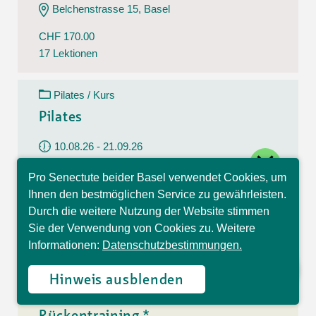
Belchenstrasse 15, Basel
CHF 170.00
17 Lektionen
Pilates / Kurs
Pilates
10.08.26 - 21.09.26
close
Montag
Pro Senectute beider Basel verwendet Cookies, um
09:30 - 10:30 Uhr
Hallo, ich bin Sophia und
Ihnen den bestmöglichen Service zu gewährleisten.
beantworte gerne Ihre
Im Westfeld 6, Basel
Durch die weitere Nutzung der Website stimmen
Fragen.
Sie der Verwendung von Cookies zu. Weitere
CHF 140.00
Informationen:
Datenschutzbestimmungen.
7 Lektionen
Hinweis ausblenden
Rückentraining / Kurs