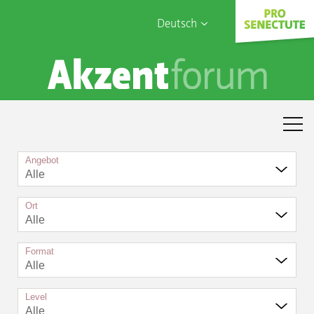
Deutsch
English
Sophia Care
Français
Türk
Italiano
Angebot
Alle
Ort
Alle
Format
Alle
Level
Alle