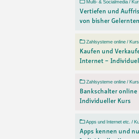
Ortsvertretungen Laufental
Hitze-Hotline
Sprachen
Multi- & Socialmedia / Ku
Infobus «mobil bi dir»
Weitere 
Vertiefen und Auffr
Altersstrategien und Leitbilder
Digital Café
von bisher Gelerntem
NFT-Kollektion
AGB
Beratung und Begegnung
Privatstunden und Support
Digitale Kompetenz für Ältere
QR-Einzahlungsschein
Zahlsysteme online / Kurs
Anleitung für Online Unterricht
Kaufen und Verkauf
Internet – Individuel
Zahlsysteme online / Kurs
Bankschalter online
Individueller Kurs
Apps und Internet etc. / K
Apps kennen und nu