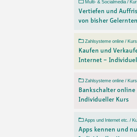
Ortsvertretungen Laufental
Hitze-Hotline
Sprachen
Multi- & Socialmedia / Ku
Infobus «mobil bi dir»
Weitere 
Vertiefen und Auffr
Altersstrategien und Leitbilder
Digital Café
von bisher Gelerntem
NFT-Kollektion
AGB
Beratung und Begegnung
Privatstunden und Support
Digitale Kompetenz für Ältere
QR-Einzahlungsschein
Zahlsysteme online / Kurs
Anleitung für Online Unterricht
Kaufen und Verkauf
Internet – Individuel
Zahlsysteme online / Kurs
Bankschalter online
Individueller Kurs
Apps und Internet etc. / K
Apps kennen und nu