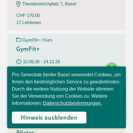
Theodorskirchplatz 7, Basel
CHF 170.00
17 Lektionen
GymFit+ / Kurs
GymFit+
10.08.26 - 14.12.26
close
Montag
Pro Senectute beider Basel verwendet Cookies, um
09:30 - 10:30 Uhr
Hallo, ich bin Sophia und
Ihnen den bestmöglichen Service zu gewährleisten.
beantworte gerne Ihre
Belchenstrasse 15, Basel
Durch die weitere Nutzung der Website stimmen
Fragen.
Sie der Verwendung von Cookies zu. Weitere
CHF 170.00
Informationen:
Datenschutzbestimmungen.
17 Lektionen
Hinweis ausblenden
Pilates / Kurs