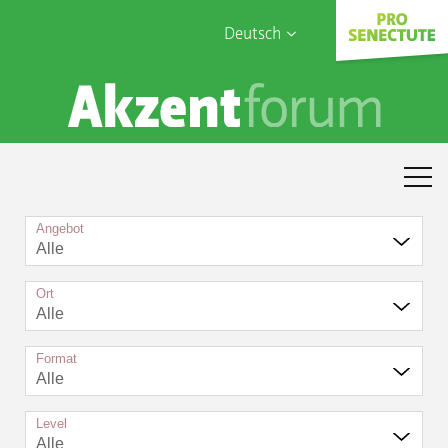
Deutsch
English
Sophia Care
Français
Türk
Italiano
Angebot
Alle
Ort
Alle
Format
Alle
Level
Alle