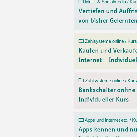
Ortsvertretungen Laufental
Hitze-Hotline
Sprachen
Multi- & Socialmedia / Ku
Infobus «mobil bi dir»
Weitere 
Vertiefen und Auffr
Altersstrategien und Leitbilder
Digital Café
von bisher Gelerntem
NFT-Kollektion
AGB
Beratung und Begegnung
Privatstunden und Support
Digitale Kompetenz für Ältere
QR-Einzahlungsschein
Zahlsysteme online / Kurs
Anleitung für Online Unterricht
Kaufen und Verkauf
Internet – Individuel
Zahlsysteme online / Kurs
Bankschalter online
Individueller Kurs
Apps und Internet etc. / K
Apps kennen und nu