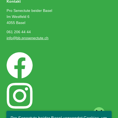
Kontakt
Pro Senectute beider Basel
Im Westfeld 6
4055 Basel
061 206 44 44
info@bb.prosenectute.ch
close