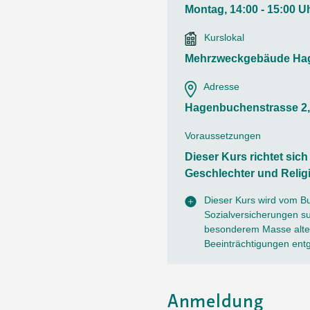
Ortsvertretungen Laufental
Hitze-Hotline
Sprachen
Montag, 14:00 - 15:00 U
Infobus «mobil bi dir»
Weitere 
Altersstrategien und Leitbilder
Digital Café
Kurslokal
NFT-Kollektion
AGB
Beratung und Begegnung
Privatstunden und Support
Mehrzweckgebäude Hag
Digitale Kompetenz für Ältere
QR-Einzahlungsschein
Adresse
Anleitung für Online Unterricht
Hagenbuchenstrasse 2
Voraussetzungen
Dieser Kurs richtet sic
Geschlechter und Relig
Dieser Kurs wird vom B
Sozialversicherungen sub
besonderem Masse alter
Beeinträchtigungen ent
Anmeldung