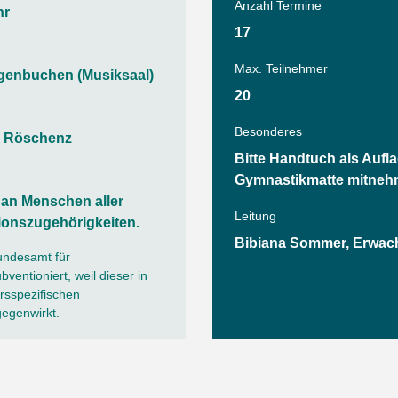
Tanz
Anzahl Termine
hr
Angebote
Wassersport
17
AGB
Max. Teilnehmer
enbuchen (Musiksaal)
20
Besonderes
, Röschenz
Bitte Handtuch als Aufla
Gymnastikmatte mitneh
h an Menschen aller
Leitung
ionszugehörigkeiten.
Bibiana Sommer, Erwach
undesamt für
ventioniert, weil dieser in
sspezifischen
gegenwirkt.