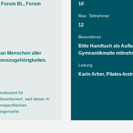
Tanz
 Forum BL, Forum
10
Angebote
Wassersport
Max. Teilnehmer
AGB
12
Besonderes
Bitte Handtuch als Aufla
h an Menschen aller
Gymnastikmatte mitneh
ionszugehörigkeiten.
Leitung
Karin Arber, Pilates-Inst
undesamt für
ventioniert, weil dieser in
sspezifischen
gegenwirkt.