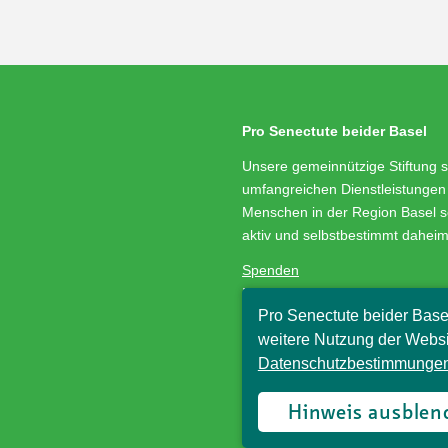
Pro Senectute beider Basel
Unsere gemeinnützige Stiftung s
umfangreichen Dienstleistungen 
Menschen in der Region Basel s
aktiv und selbstbestimmt dahei
Spenden
Medienservice
Pro Senectute beider Base
Stellenangebote
Impressum/Datenschutz
weitere Nutzung der Websi
Datenschutzbestimmungen
© Pro Senectute beider Basel, 
Hinweis ausblen