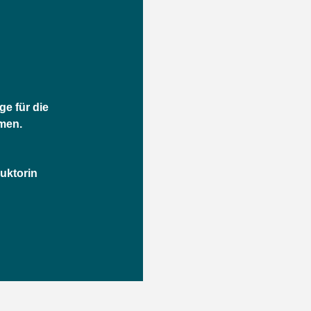
ge für die
men.
ruktorin