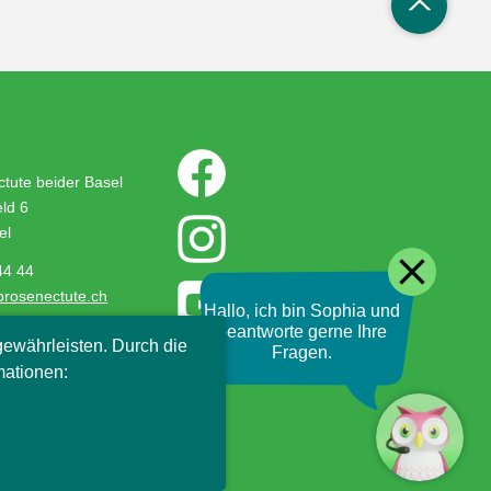
tute beider Basel
ld 6
el
close
44 44
prosenectute.ch
Hallo, ich bin Sophia und
beantworte gerne Ihre
ewährleisten. Durch die
Fragen.
mationen: