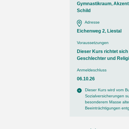
Ortsvertretungen Laufental
Hitze-Hotline
Sprachen
Gymnastikraum, Akzent
Infobus «mobil bi dir»
Weitere 
Schild
Altersstrategien und Leitbilder
Digital Café
NFT-Kollektion
AGB
Adresse
Beratung und Begegnung
Privatstunden und Support
Eichenweg 2, Liestal
Digitale Kompetenz für Ältere
QR-Einzahlungsschein
Anleitung für Online Unterricht
Voraussetzungen
Dieser Kurs richtet sic
Geschlechter und Relig
Anmeldeschluss
06.10.26
Dieser Kurs wird vom B
Sozialversicherungen sub
besonderem Masse alter
Beeinträchtigungen ent