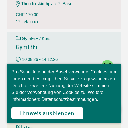
Theodorskirchplatz 7, Basel
CHF 170.00
17 Lektionen
GymFit+ / Kurs
GymFit+
10.08.26 - 14.12.26
close
Montag
Pro Senectute beider Basel verwendet Cookies, um
09:30 - 10:30 Uhr
Hallo, ich bin Sophia und
Ihnen den bestmöglichen Service zu gewährleisten.
beantworte gerne Ihre
Belchenstrasse 15, Basel
Durch die weitere Nutzung der Website stimmen
Fragen.
Sie der Verwendung von Cookies zu. Weitere
CHF 170.00
Informationen:
Datenschutzbestimmungen.
17 Lektionen
Hinweis ausblenden
Pilates / Kurs