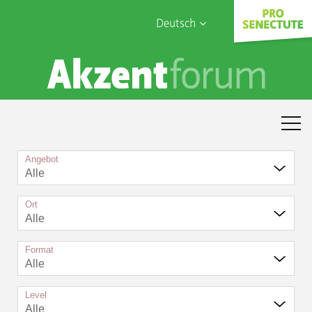
Deutsch
English
Sophia Care
Français
Türk
Italiano
Angebot
Alle
Ort
Alle
Format
Alle
Level
Alle