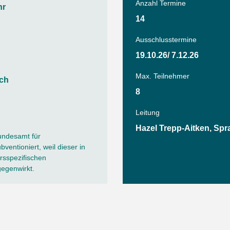
Tanz
Anzahl Termine
hr
Angebote
Wassersport
14
AGB
Ausschlusstermine
19.10.26/ 7.12.26
Max. Teilnehmer
ach
8
Leitung
Hazel Trepp-Aitken, Spr
undesamt für
ventioniert, weil dieser in
sspezifischen
gegenwirkt.