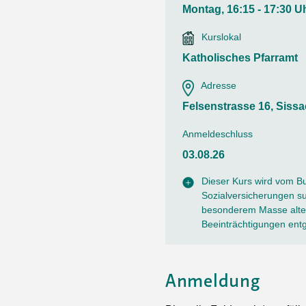
Ortsvertretungen Laufental
Hitze-Hotline
Sprachen
Montag, 16:15 - 17:30 U
Infobus «mobil bi dir»
Weitere 
Altersstrategien und Leitbilder
Digital Café
Kurslokal
NFT-Kollektion
AGB
Beratung und Begegnung
Privatstunden und Support
Katholisches Pfarramt
Digitale Kompetenz für Ältere
QR-Einzahlungsschein
Adresse
Anleitung für Online Unterricht
Felsenstrasse 16, Siss
Anmeldeschluss
03.08.26
Dieser Kurs wird vom B
Sozialversicherungen sub
besonderem Masse alter
Beeinträchtigungen ent
Anmeldung