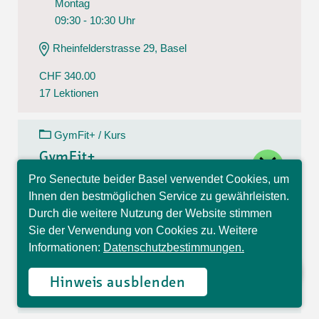
Montag
09:30 - 10:30 Uhr
Rheinfelderstrasse 29, Basel
CHF 340.00
17 Lektionen
GymFit+ / Kurs
close
GymFit+
Pro Senectute beider Basel verwendet Cookies, um
10.08.26 - 14.12.26
Hallo, ich bin Sophia und
Ihnen den bestmöglichen Service zu gewährleisten.
Montag
beantworte gerne Ihre
Durch die weitere Nutzung der Website stimmen
Fragen.
09:30 - 10:30 Uhr
Sie der Verwendung von Cookies zu. Weitere
Informationen:
Datenschutzbestimmungen.
Theodorskirchplatz 7, Basel
CHF 170.00
Hinweis ausblenden
17 Lektionen