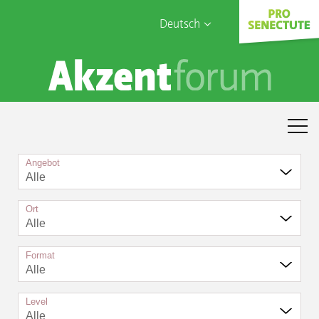
Deutsch
English
Sophia Care
Français
Türk
Italiano
Angebot
Alle
Ort
Alle
Format
Alle
Level
Alle