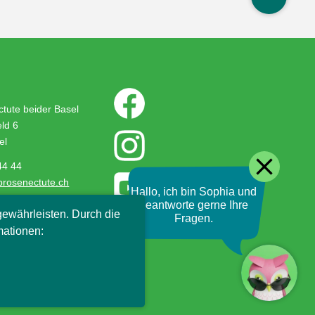
tute beider Basel
ld 6
el
close
44 44
prosenectute.ch
Hallo, ich bin Sophia und
beantworte gerne Ihre
ewährleisten. Durch die
Fragen.
mationen: