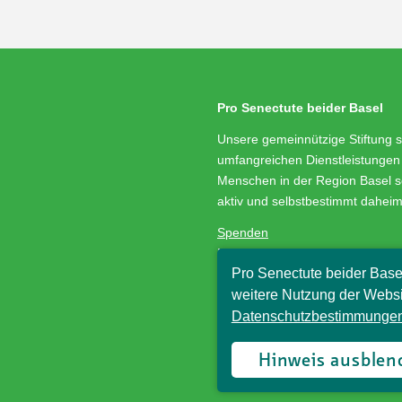
Pro Senectute beider Basel
Unsere gemeinnützige Stiftung s
umfangreichen Dienstleistungen 
Menschen in der Region Basel s
aktiv und selbstbestimmt dahei
Spenden
Medienservice
Pro Senectute beider Base
Stellenangebote
Impressum/Datenschutz
weitere Nutzung der Websi
Datenschutzbestimmungen
© Pro Senectute beider Basel, 
Hinweis ausblen