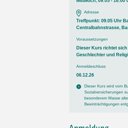
Ortsvertretungen Laufental
Hitze-Hotline
Sprachen
Mittwoch, 09:05 - 16:00 
Infobus «mobil bi dir»
Weitere 
Adresse
Altersstrategien und Leitbilder
Digital Café
NFT-Kollektion
AGB
Treffpunkt: 09.05 Uhr Ba
Beratung und Begegnung
Privatstunden und Support
Centralbahnstrasse, Ba
Digitale Kompetenz für Ältere
QR-Einzahlungsschein
Voraussetzungen
Anleitung für Online Unterricht
Dieser Kurs richtet sic
Geschlechter und Relig
Anmeldeschluss
06.12.26
Dieser Kurs wird vom B
Sozialversicherungen sub
besonderem Masse alter
Beeinträchtigungen ent