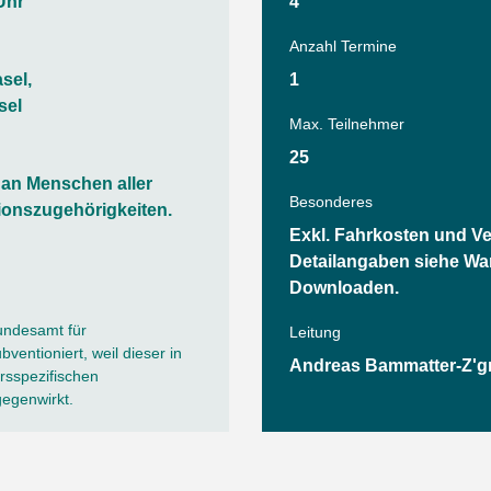
Tanz
Uhr
4
Angebote
Wassersport
Anzahl Termine
AGB
sel,
1
sel
Max. Teilnehmer
25
h an Menschen aller
Besonderes
ionszugehörigkeiten.
Exkl. Fahrkosten und Ve
Detailangaben siehe W
Downloaden.
undesamt für
Leitung
ventioniert, weil dieser in
Andreas Bammatter-Z'gr
sspezifischen
gegenwirkt.