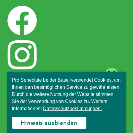
close
Pro Senectute beider Basel verwendet Cookies, um
Hallo, ich bin Sophia und
Ihnen den bestmöglichen Service zu gewährleisten.
beantworte gerne Ihre
Durch die weitere Nutzung der Website stimmen
Fragen.
Sie der Verwendung von Cookies zu. Weitere
Informationen:
Datenschutzbestimmungen.
© Pro Senectute beider Basel, 2018
Hinweis ausblenden