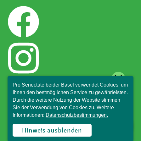
close
Pro Senectute beider Basel verwendet Cookies, um
Hallo, ich bin Sophia und
Ihnen den bestmöglichen Service zu gewährleisten.
beantworte gerne Ihre
Durch die weitere Nutzung der Website stimmen
Fragen.
Sie der Verwendung von Cookies zu. Weitere
Informationen:
Datenschutzbestimmungen.
© Pro Senectute beider Basel, 2018
Hinweis ausblenden