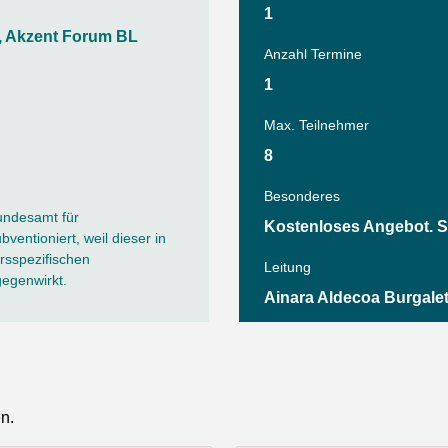
Tanz
1
Angebote
Wassersport
l, Akzent Forum BL
Anzahl Termine
AGB
1
Max. Teilnehmer
8
Besonderes
undesamt für
Kostenloses Angebot. 
ventioniert, weil dieser in
sspezifischen
Leitung
gegenwirkt.
Ainara Aldecoa Burgalet
en.