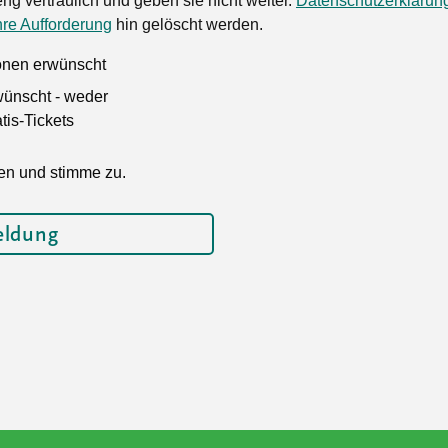
ng vertraulich und geben sie nicht weiter.
Datenschutzerklärun
hre Aufforderung
hin gelöscht werden.
ionen erwünscht
wünscht - weder
is-Tickets
en und stimme zu.