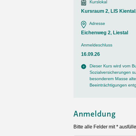
Ortsvertretungen Laufental
Hitze-Hotline
Sprachen
Kurslokal
Infobus «mobil bi dir»
Weitere 
Kursraum 2, LIS Kienta
Altersstrategien und Leitbilder
Digital Café
NFT-Kollektion
AGB
Adresse
Beratung und Begegnung
Privatstunden und Support
Eichenweg 2, Liestal
Digitale Kompetenz für Ältere
QR-Einzahlungsschein
Anleitung für Online Unterricht
Anmeldeschluss
16.09.26
Dieser Kurs wird vom B
Sozialversicherungen sub
besonderem Masse alter
Beeinträchtigungen ent
Anmeldung
Bitte alle Felder mit * ausfüll