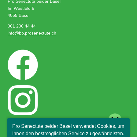
Pro Senectute beider Basel
Im Westfeld 6
4055 Basel
061 206 44 44
info@bb.prosenectute.ch
close
Pro Senectute beider Basel verwendet Cookies, um
Hallo, ich bin Sophia und
Ihnen den bestmöglichen Service zu gewährleisten.
beantworte gerne Ihre