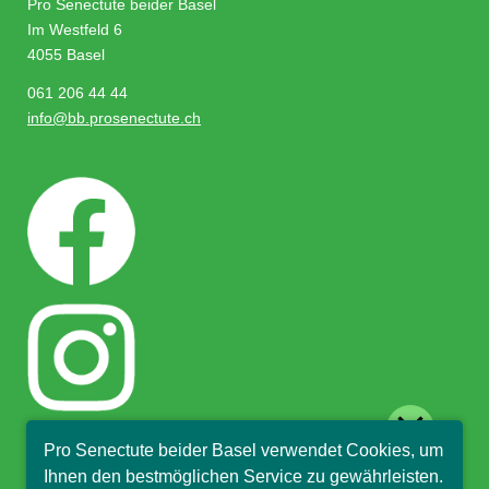
Pro Senectute beider Basel
Im Westfeld 6
4055 Basel
061 206 44 44
info@bb.prosenectute.ch
close
Pro Senectute beider Basel verwendet Cookies, um
Hallo, ich bin Sophia und
Ihnen den bestmöglichen Service zu gewährleisten.
beantworte gerne Ihre