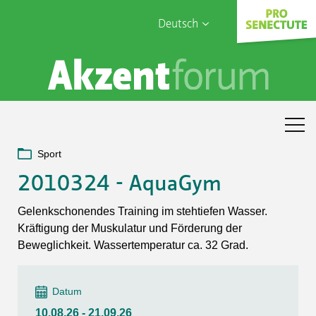
Deutsch
English
Sophia Care
Français
Türk
Italiano
Sport
2010324 - AquaGym
Gelenkschonendes Training im stehtiefen Wasser.
Kräftigung der Muskulatur und Förderung der
Beweglichkeit. Wassertemperatur ca. 32 Grad.
Datum
10.08.26 - 21.09.26