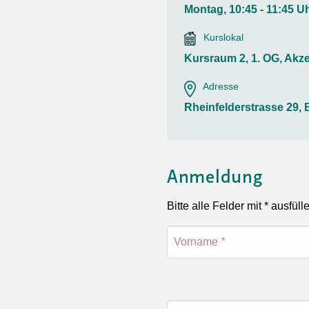
Ortsvertretungen Laufental
Hitze-Hotline
Sprachen
Montag, 10:45 - 11:45 U
Infobus «mobil bi dir»
Weitere 
Altersstrategien und Leitbilder
Digital Café
Kurslokal
NFT-Kollektion
AGB
Beratung und Begegnung
Privatstunden und Support
Kursraum 2, 1. OG, Akz
Digitale Kompetenz für Ältere
QR-Einzahlungsschein
Adresse
Anleitung für Online Unterricht
Rheinfelderstrasse 29, 
Anmeldung
Bitte alle Felder mit * ausfüll
Vorname
*