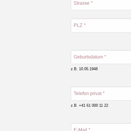
Strasse
*
PLZ
*
Geburtsdatum
*
z.B. 10.05.1948
Telefon privat
*
z.B. +41 61 000 11 22
E-Mail
*