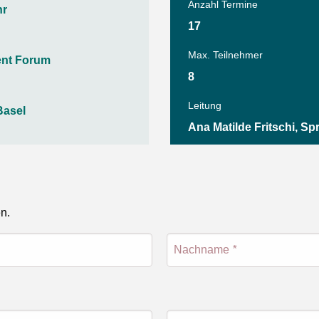
Tanz
Anzahl Termine
hr
Angebote
Wassersport
17
AGB
Max. Teilnehmer
ent Forum
8
Leitung
Basel
Ana Matilde Fritschi, Sp
en.
Nachname
*