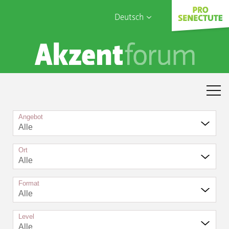
Deutsch
English
Sophia Care
Français
Türk
Italiano
Angebot
Alle
Ort
Alle
Format
Alle
Level
Alle