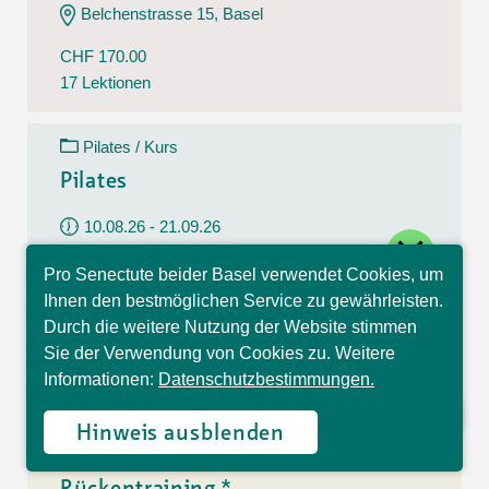
Belchenstrasse 15, Basel
CHF 170.00
17 Lektionen
Pilates / Kurs
Pilates
10.08.26 - 21.09.26
close
Montag
Pro Senectute beider Basel verwendet Cookies, um
09:30 - 10:30 Uhr
Hallo, ich bin Sophia und
Ihnen den bestmöglichen Service zu gewährleisten.
beantworte gerne Ihre
Im Westfeld 6, Basel
Durch die weitere Nutzung der Website stimmen
Fragen.
Sie der Verwendung von Cookies zu. Weitere
CHF 140.00
Informationen:
Datenschutzbestimmungen.
7 Lektionen
Hinweis ausblenden
Rückentraining / Kurs