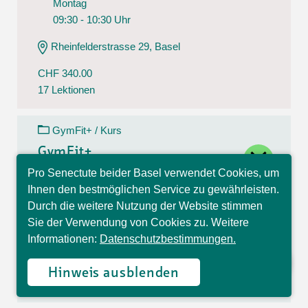
Montag
09:30 - 10:30 Uhr
Rheinfelderstrasse 29, Basel
CHF 340.00
17 Lektionen
GymFit+ / Kurs
close
GymFit+
Pro Senectute beider Basel verwendet Cookies, um
10.08.26 - 14.12.26
Hallo, ich bin Sophia und
Ihnen den bestmöglichen Service zu gewährleisten.
Montag
beantworte gerne Ihre
Durch die weitere Nutzung der Website stimmen
Fragen.
09:30 - 10:30 Uhr
Sie der Verwendung von Cookies zu. Weitere
Informationen:
Datenschutzbestimmungen.
Theodorskirchplatz 7, Basel
CHF 170.00
Hinweis ausblenden
17 Lektionen