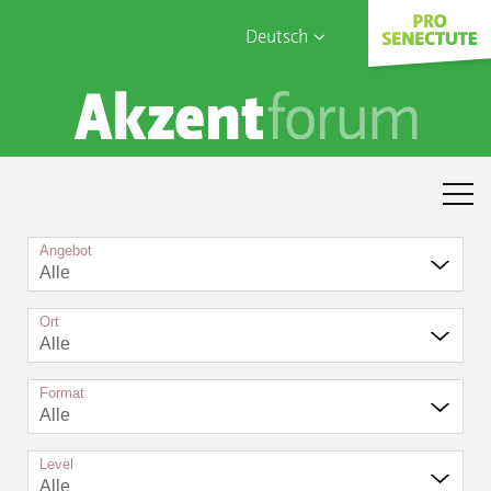
Deutsch
English
Sophia Care
Français
Türk
Italiano
Angebot
Alle
Ort
Alle
Format
Alle
Level
Alle