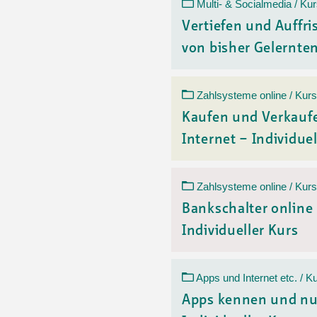
Ortsvertretungen Laufental
Hitze-Hotline
Sprachen
Multi- & Socialmedia / Ku
Infobus «mobil bi dir»
Weitere 
Vertiefen und Auffr
Altersstrategien und Leitbilder
Digital Café
von bisher Gelerntem
NFT-Kollektion
AGB
Beratung und Begegnung
Privatstunden und Support
Digitale Kompetenz für Ältere
QR-Einzahlungsschein
Zahlsysteme online / Kurs
Anleitung für Online Unterricht
Kaufen und Verkauf
Internet – Individuel
Zahlsysteme online / Kurs
Bankschalter online
Individueller Kurs
Apps und Internet etc. / K
Apps kennen und nu