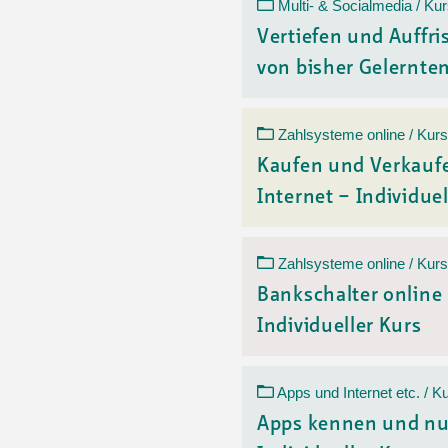
Ortsvertretungen Laufental
Hitze-Hotline
Sprachen
Multi- & Socialmedia / Ku
Infobus «mobil bi dir»
Weitere 
Vertiefen und Auffr
Altersstrategien und Leitbilder
Digital Café
von bisher Gelerntem
NFT-Kollektion
AGB
Beratung und Begegnung
Privatstunden und Support
Digitale Kompetenz für Ältere
QR-Einzahlungsschein
Zahlsysteme online / Kurs
Anleitung für Online Unterricht
Kaufen und Verkauf
Internet – Individuel
Zahlsysteme online / Kurs
Bankschalter online
Individueller Kurs
Apps und Internet etc. / K
Apps kennen und nu