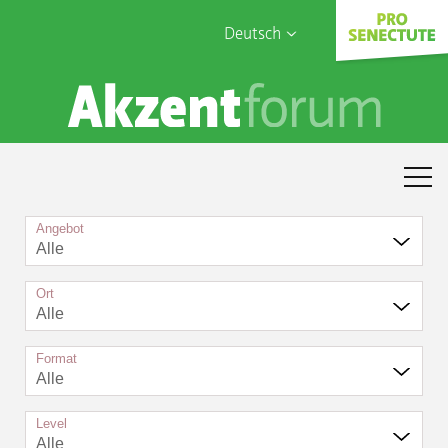
Deutsch
English
Sophia Care
Français
Türk
Italiano
Angebot
Alle
Ort
Alle
Format
Alle
Level
Alle