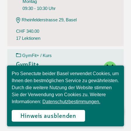
Montag
09:30 - 10:30 Uhr
Rheinfelderstrasse 29, Basel
CHF 340.00
17 Lektionen
GymFit+ / Kurs
close
GymFit+
Pro Senectute beider Basel verwendet Cookies, um
10.08.26 - 14.12.26
Hallo, ich bin Sophia und
Ihnen den bestmöglichen Service zu gewährleisten.
Montag
beantworte gerne Ihre
Durch die weitere Nutzung der Website stimmen
Fragen.
09:30 - 10:30 Uhr
Sie der Verwendung von Cookies zu. Weitere
Informationen:
Datenschutzbestimmungen.
Theodorskirchplatz 7, Basel
CHF 170.00
Hinweis ausblenden
17 Lektionen