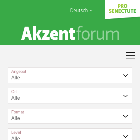
Deutsch
English
Sophia Care
Français
Türk
Italiano
Angebot
Alle
Ort
Alle
Format
Alle
Level
Alle