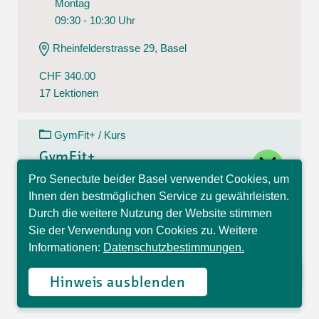
Montag
09:30 - 10:30 Uhr
Rheinfelderstrasse 29, Basel
CHF 340.00
17 Lektionen
GymFit+ / Kurs
close
GymFit+
Pro Senectute beider Basel verwendet Cookies, um
10.08.26 - 14.12.26
Hallo, ich bin Sophia und
Ihnen den bestmöglichen Service zu gewährleisten.
Montag
beantworte gerne Ihre
Durch die weitere Nutzung der Website stimmen
Fragen.
09:30 - 10:30 Uhr
Sie der Verwendung von Cookies zu. Weitere
Informationen:
Datenschutzbestimmungen.
Theodorskirchplatz 7, Basel
CHF 170.00
Hinweis ausblenden
17 Lektionen