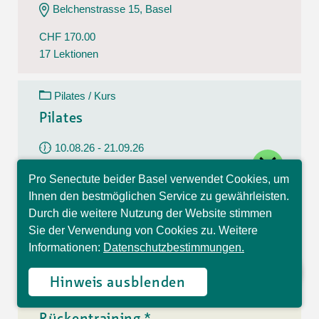
Belchenstrasse 15, Basel
CHF 170.00
17 Lektionen
Pilates / Kurs
Pilates
10.08.26 - 21.09.26
close
Montag
Pro Senectute beider Basel verwendet Cookies, um
09:30 - 10:30 Uhr
Hallo, ich bin Sophia und
Ihnen den bestmöglichen Service zu gewährleisten.
beantworte gerne Ihre
Im Westfeld 6, Basel
Durch die weitere Nutzung der Website stimmen
Fragen.
Sie der Verwendung von Cookies zu. Weitere
CHF 140.00
Informationen:
Datenschutzbestimmungen.
7 Lektionen
Hinweis ausblenden
Rückentraining / Kurs