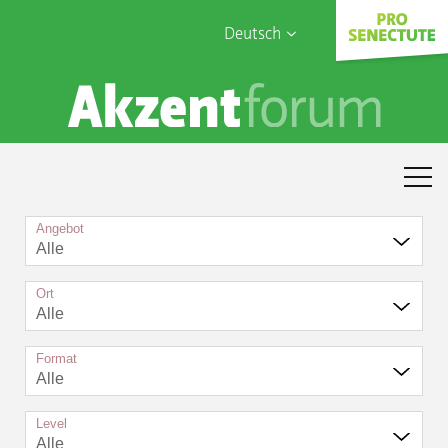
Deutsch
English
Sophia Care
Français
Türk
Italiano
Angebot
Alle
Ort
Alle
Format
Alle
Level
Alle