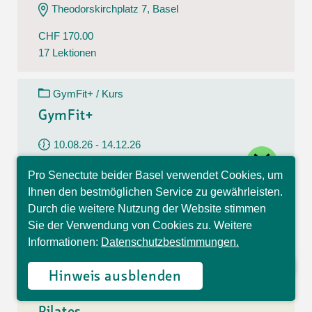
Theodorskirchplatz 7, Basel
CHF 170.00
17 Lektionen
GymFit+ / Kurs
GymFit+
10.08.26 - 14.12.26
close
Montag
Pro Senectute beider Basel verwendet Cookies, um
09:30 - 10:30 Uhr
Hallo, ich bin Sophia und
Ihnen den bestmöglichen Service zu gewährleisten.
beantworte gerne Ihre
Belchenstrasse 15, Basel
Durch die weitere Nutzung der Website stimmen
Fragen.
Sie der Verwendung von Cookies zu. Weitere
CHF 170.00
Informationen:
Datenschutzbestimmungen.
17 Lektionen
Hinweis ausblenden
Pilates / Kurs