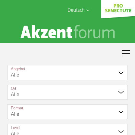
Deutsch
English
Sophia Care
Français
Türk
Italiano
Angebot
Alle
Ort
Alle
Format
Alle
Level
Alle