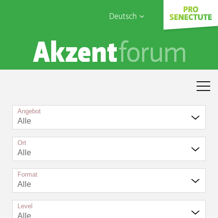
Deutsch
English
Sophia Care
Français
Türk
Italiano
Angebot
Alle
Ort
Alle
Format
Alle
Level
Alle