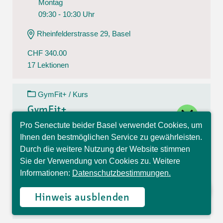
Montag
09:30 - 10:30 Uhr
Rheinfelderstrasse 29, Basel
CHF 340.00
17 Lektionen
GymFit+ / Kurs
close
GymFit+
Pro Senectute beider Basel verwendet Cookies, um
10.08.26 - 14.12.26
Hallo, ich bin Sophia und
Ihnen den bestmöglichen Service zu gewährleisten.
Montag
beantworte gerne Ihre
Durch die weitere Nutzung der Website stimmen
Fragen.
09:30 - 10:30 Uhr
Sie der Verwendung von Cookies zu. Weitere
Informationen:
Datenschutzbestimmungen.
Theodorskirchplatz 7, Basel
CHF 170.00
Hinweis ausblenden
17 Lektionen