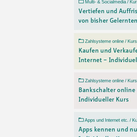
Ortsvertretungen Laufental
Hitze-Hotline
Sprachen
Multi- & Socialmedia / Ku
Infobus «mobil bi dir»
Weitere 
Vertiefen und Auffr
Altersstrategien und Leitbilder
Digital Café
von bisher Gelerntem
NFT-Kollektion
AGB
Beratung und Begegnung
Privatstunden und Support
Digitale Kompetenz für Ältere
QR-Einzahlungsschein
Zahlsysteme online / Kurs
Anleitung für Online Unterricht
Kaufen und Verkauf
Internet – Individuel
Zahlsysteme online / Kurs
Bankschalter online
Individueller Kurs
Apps und Internet etc. / K
Apps kennen und nu