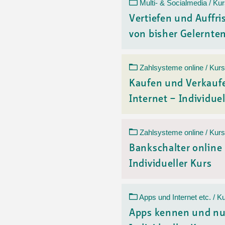
Ortsvertretungen Laufental
Hitze-Hotline
Sprachen
Multi- & Socialmedia / Ku
Infobus «mobil bi dir»
Weitere 
Vertiefen und Auffr
Altersstrategien und Leitbilder
Digital Café
von bisher Gelerntem
NFT-Kollektion
AGB
Beratung und Begegnung
Privatstunden und Support
Digitale Kompetenz für Ältere
QR-Einzahlungsschein
Zahlsysteme online / Kurs
Anleitung für Online Unterricht
Kaufen und Verkauf
Internet – Individuel
Zahlsysteme online / Kurs
Bankschalter online
Individueller Kurs
Apps und Internet etc. / K
Apps kennen und nu