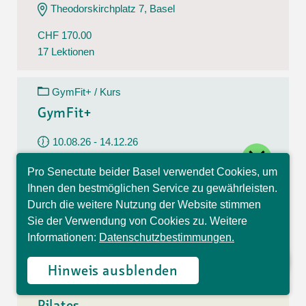
Theodorskirchplatz 7, Basel
CHF 170.00
17 Lektionen
GymFit+ / Kurs
GymFit+
10.08.26 - 14.12.26
close
Montag
Pro Senectute beider Basel verwendet Cookies, um
09:30 - 10:30 Uhr
Hallo, ich bin Sophia und
Ihnen den bestmöglichen Service zu gewährleisten.
beantworte gerne Ihre
Belchenstrasse 15, Basel
Durch die weitere Nutzung der Website stimmen
Fragen.
Sie der Verwendung von Cookies zu. Weitere
CHF 170.00
Informationen:
Datenschutzbestimmungen.
17 Lektionen
Hinweis ausblenden
Pilates / Kurs