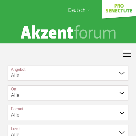
Deutsch
English
Sophia Care
Français
Türk
Italiano
Angebot
Alle
Ort
Alle
Format
Alle
Level
Alle