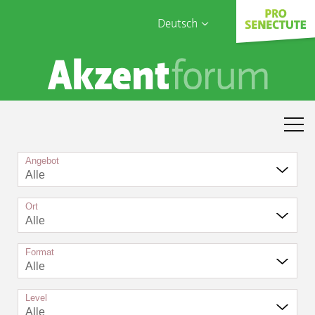
Deutsch
English
Sophia Care
Français
Türk
Italiano
Angebot
Alle
Ort
Alle
Format
Alle
Level
Alle