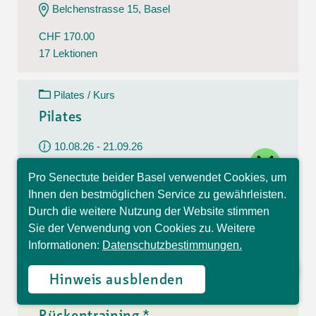
Belchenstrasse 15, Basel
CHF 170.00
17 Lektionen
Pilates / Kurs
Pilates
10.08.26 - 21.09.26
close
Montag
Pro Senectute beider Basel verwendet Cookies, um
09:30 - 10:30 Uhr
Hallo, ich bin Sophia und
Ihnen den bestmöglichen Service zu gewährleisten.
beantworte gerne Ihre
Im Westfeld 6, Basel
Durch die weitere Nutzung der Website stimmen
Fragen.
Sie der Verwendung von Cookies zu. Weitere
CHF 140.00
Informationen:
Datenschutzbestimmungen.
7 Lektionen
Hinweis ausblenden
Rückentraining / Kurs