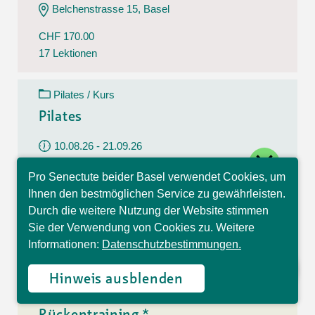
Belchenstrasse 15, Basel
CHF 170.00
17 Lektionen
Pilates / Kurs
Pilates
10.08.26 - 21.09.26
close
Montag
Pro Senectute beider Basel verwendet Cookies, um
09:30 - 10:30 Uhr
Hallo, ich bin Sophia und
Ihnen den bestmöglichen Service zu gewährleisten.
beantworte gerne Ihre
Im Westfeld 6, Basel
Durch die weitere Nutzung der Website stimmen
Fragen.
Sie der Verwendung von Cookies zu. Weitere
CHF 140.00
Informationen:
Datenschutzbestimmungen.
7 Lektionen
Hinweis ausblenden
Rückentraining / Kurs