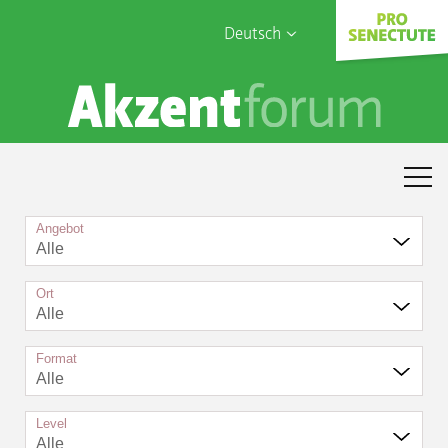
Deutsch
English
Sophia Care
Français
Türk
Italiano
Angebot
Alle
Ort
Alle
Format
Alle
Level
Alle