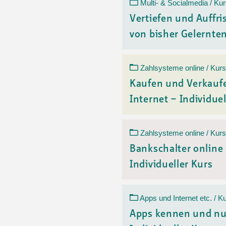
Ortsvertretungen Laufental
Hitze-Hotline
Sprachen
Multi- & Socialmedia / Ku
Infobus «mobil bi dir»
Weitere 
Vertiefen und Auffr
Altersstrategien und Leitbilder
Digital Café
von bisher Gelerntem
NFT-Kollektion
AGB
Beratung und Begegnung
Privatstunden und Support
Digitale Kompetenz für Ältere
QR-Einzahlungsschein
Zahlsysteme online / Kurs
Anleitung für Online Unterricht
Kaufen und Verkauf
Internet – Individuel
Zahlsysteme online / Kurs
Bankschalter online
Individueller Kurs
Apps und Internet etc. / K
Apps kennen und nu