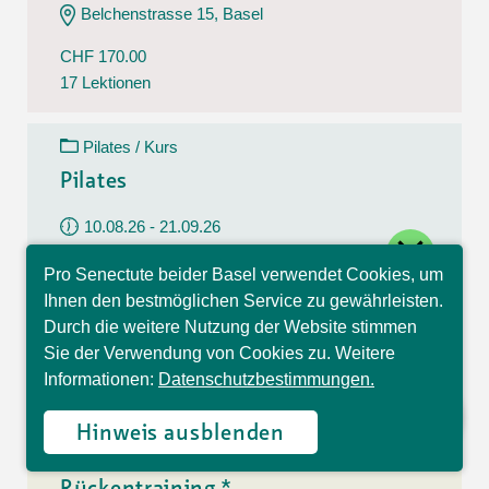
Belchenstrasse 15, Basel
CHF 170.00
17 Lektionen
Pilates / Kurs
Pilates
10.08.26 - 21.09.26
close
Montag
Pro Senectute beider Basel verwendet Cookies, um
09:30 - 10:30 Uhr
Hallo, ich bin Sophia und
Ihnen den bestmöglichen Service zu gewährleisten.
beantworte gerne Ihre
Im Westfeld 6, Basel
Durch die weitere Nutzung der Website stimmen
Fragen.
Sie der Verwendung von Cookies zu. Weitere
CHF 140.00
Informationen:
Datenschutzbestimmungen.
7 Lektionen
Hinweis ausblenden
Rückentraining / Kurs