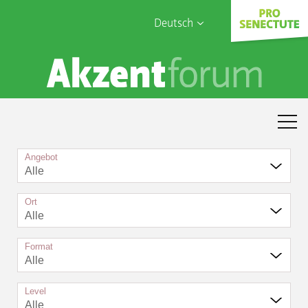
Deutsch
English
Sophia Care
Français
Türk
Italiano
Angebot
Alle
Ort
Alle
Format
Alle
Level
Alle