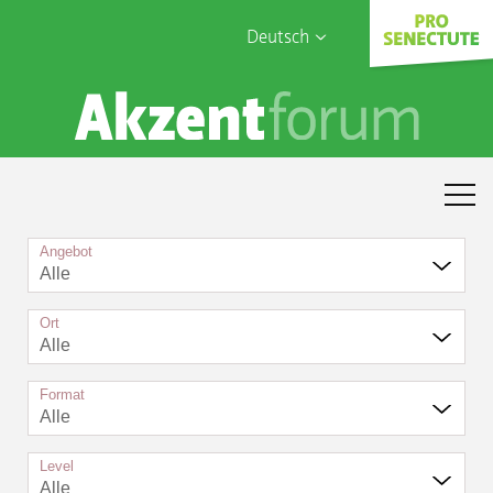
Deutsch
English
Sophia Care
Français
Türk
Italiano
Angebot
Alle
Ort
Alle
Format
Alle
Level
Alle