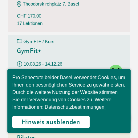
Theodorskirchplatz 7, Basel
CHF 170.00
17 Lektionen
GymFit+ / Kurs
GymFit+
10.08.26 - 14.12.26
close
Montag
Pro Senectute beider Basel verwendet Cookies, um
09:30 - 10:30 Uhr
Hallo, ich bin Sophia und
Ihnen den bestmöglichen Service zu gewährleisten.
beantworte gerne Ihre
Belchenstrasse 15, Basel
Durch die weitere Nutzung der Website stimmen
Fragen.
Sie der Verwendung von Cookies zu. Weitere
CHF 170.00
Informationen:
Datenschutzbestimmungen.
17 Lektionen
Hinweis ausblenden
Pilates / Kurs