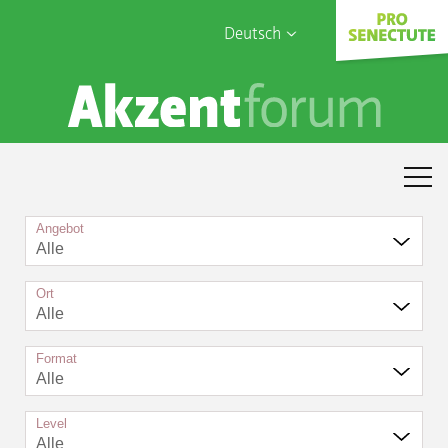
Deutsch
English
Sophia Care
Français
Türk
Italiano
Angebot
Alle
Ort
Alle
Format
Alle
Level
Alle