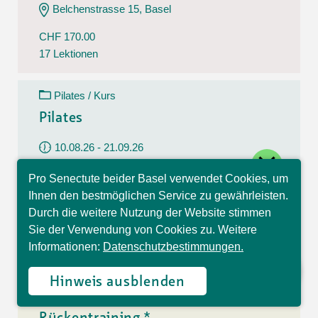
Belchenstrasse 15, Basel
CHF 170.00
17 Lektionen
Pilates / Kurs
Pilates
10.08.26 - 21.09.26
close
Montag
Pro Senectute beider Basel verwendet Cookies, um
09:30 - 10:30 Uhr
Hallo, ich bin Sophia und
Ihnen den bestmöglichen Service zu gewährleisten.
beantworte gerne Ihre
Im Westfeld 6, Basel
Durch die weitere Nutzung der Website stimmen
Fragen.
Sie der Verwendung von Cookies zu. Weitere
CHF 140.00
Informationen:
Datenschutzbestimmungen.
7 Lektionen
Hinweis ausblenden
Rückentraining / Kurs