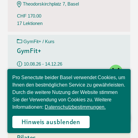
Theodorskirchplatz 7, Basel
CHF 170.00
17 Lektionen
GymFit+ / Kurs
GymFit+
10.08.26 - 14.12.26
close
Montag
Pro Senectute beider Basel verwendet Cookies, um
09:30 - 10:30 Uhr
Hallo, ich bin Sophia und
Ihnen den bestmöglichen Service zu gewährleisten.
beantworte gerne Ihre
Belchenstrasse 15, Basel
Durch die weitere Nutzung der Website stimmen
Fragen.
Sie der Verwendung von Cookies zu. Weitere
CHF 170.00
Informationen:
Datenschutzbestimmungen.
17 Lektionen
Hinweis ausblenden
Pilates / Kurs