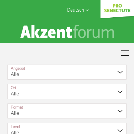
Deutsch
English
Sophia Care
Français
Türk
Italiano
Angebot
Alle
Ort
Alle
Format
Alle
Level
Alle