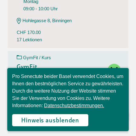
Montag
09:00 - 10:00 Uhr
Hohlegasse 8, Binningen
CHF 170.00
17 Lektionen
GymFit / Kurs
close
GymFit
Pro Senectute beider Basel verwendet Cookies, um
10.08.26 - 14.12.26
Hallo, ich bin Sophia und
Ihnen den bestmöglichen Service zu gewährleisten.
Montag
beantworte gerne Ihre
Durch die weitere Nutzung der Website stimmen
Fragen.
09:15 - 10:15 Uhr
Sie der Verwendung von Cookies zu. Weitere
Informationen:
Datenschutzbestimmungen.
Gillmatten 1, Duggingen
CHF 170.00
Hinweis ausblenden
17 Lektionen