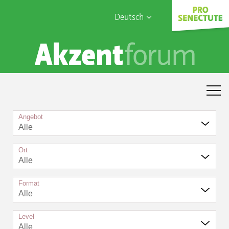
Deutsch
English
Sophia Care
Français
Türk
Italiano
Angebot
Alle
Ort
Alle
Format
Alle
Level
Alle