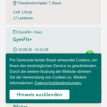
Theodorskirchplatz 7, Basel
CHF 170.00
17 Lektionen
GymFit+ / Kurs
GymFit+
10.08.26 - 14.12.26
close
Montag
Pro Senectute beider Basel verwendet Cookies, um
09:30 - 10:30 Uhr
Hallo, ich bin Sophia und
Ihnen den bestmöglichen Service zu gewährleisten.
beantworte gerne Ihre
Belchenstrasse 15, Basel
Durch die weitere Nutzung der Website stimmen
Fragen.
Sie der Verwendung von Cookies zu. Weitere
CHF 170.00
Informationen:
Datenschutzbestimmungen.
17 Lektionen
Hinweis ausblenden
Pilates / Kurs