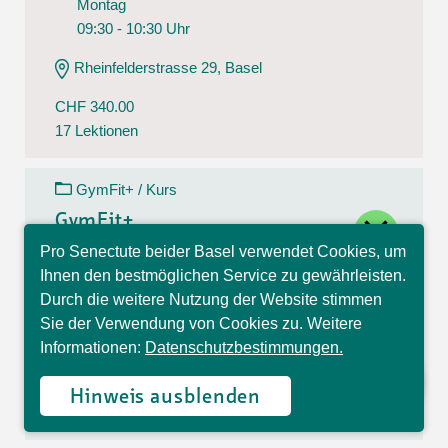
Montag
09:30 - 10:30 Uhr
Rheinfelderstrasse 29, Basel
CHF 340.00
17 Lektionen
GymFit+ / Kurs
close
GymFit+
Pro Senectute beider Basel verwendet Cookies, um
10.08.26 - 14.12.26
Hallo, ich bin Sophia und
Ihnen den bestmöglichen Service zu gewährleisten.
Montag
beantworte gerne Ihre
Durch die weitere Nutzung der Website stimmen
Fragen.
09:30 - 10:30 Uhr
Sie der Verwendung von Cookies zu. Weitere
Informationen:
Datenschutzbestimmungen.
Theodorskirchplatz 7, Basel
CHF 170.00
Hinweis ausblenden
17 Lektionen