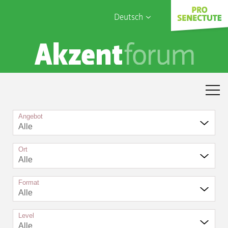
Deutsch
English
Sophia Care
Français
Türk
Italiano
Angebot
Alle
Ort
Alle
Format
Alle
Level
Alle